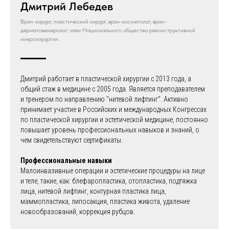
Дмитрий Лебедев
Врач-хирург, пластический хирург, врач-косметолог, врач-
дерматовенеролог, член Национального общества реконструктивной
микрохирургии.
Дмитрий работает в пластической хирургии c 2013 года, а
общий стаж в медицине с 2005 года. Является преподавателем
и тренером по направлению "нитевой лифтинг". Активно
принимает участие в Российских и международных Конгрессах
по пластической хирургии и эстетической медицине, постоянно
повышает уровень профессиональных навыков и знаний, о
чем свидетельствуют сертификаты.
Профессиональные навыки
Малоинвазивные операции и эстетические процедуры на лице
и теле, такие, как: блефаропластика, отопластика, подтяжка
лица, нитевой лифтинг, контурная пластика лица,
маммопластика, липосакция, пластика живота, удаление
новообразований, коррекция рубцов.