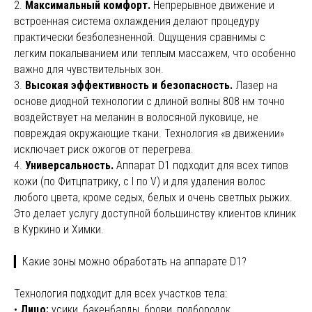
2.
Максимальный комфорт.
Непрерывное движение и
встроенная система охлаждения делают процедуру
практически безболезненной. Ощущения сравнимы с
легким покалыванием или теплым массажем, что особенно
важно для чувствительных зон.
3.
Высокая эффективность и безопасность.
Лазер на
основе диодной технологии с длиной волны 808 нм точно
воздействует на меланин в волосяной луковице, не
повреждая окружающие ткани. Технология «в движении»
исключает риск ожогов от перегрева.
4.
Универсальность.
Аппарат D1 подходит для всех типов
кожи (по Фитцпатрику, с I по V) и для удаления волос
любого цвета, кроме седых, белых и очень светлых рыжих.
Это делает услугу доступной большинству клиентов клиник
в Куркино и Химки.
▎Какие зоны можно обработать на аппарате D1?
Технология подходит для всех участков тела:
•
Лицо:
усики, бакенбарды, брови, подбородок.