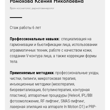
Ромохова Ксения Николаевна
Врач-косметолог, дерматовенеролог
Стаж работы 6 лет
Профессиональные навыки:
: специализация на
гармонизации и бьютификации лица, использовании
атравматичных техник, работе с качеством кожи,
создании V-контура лица, а также коррекции формы
тела.
Применяемые методики:
⁠профессиональные уходы,
чистки, пилинги, микротоковая терапия,
инъекционные методики (мезотерапия,
биоревитализация, ботулинотерапия, контурная
пластика), аппаратные процедуры (Heleo4, IPL/BBI
фотоомоложение, RF-лифтинг, SMAS-лифтинг,
лазерная эпиляция на аппарате In Motion D1) и PRP-