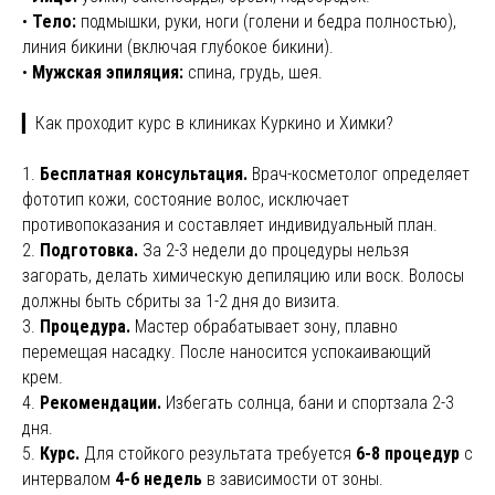
•
Тело:
подмышки, руки, ноги (голени и бедра полностью),
линия бикини (включая глубокое бикини).
•
Мужская эпиляция:
спина, грудь, шея.
▎Как проходит курс в клиниках Куркино и Химки?
1.
Бесплатная консультация.
Врач-косметолог определяет
фототип кожи, состояние волос, исключает
противопоказания и составляет индивидуальный план.
2.
Подготовка.
За 2-3 недели до процедуры нельзя
загорать, делать химическую депиляцию или воск. Волосы
должны быть сбриты за 1-2 дня до визита.
3.
Процедура.
Мастер обрабатывает зону, плавно
перемещая насадку. После наносится успокаивающий
крем.
4.
Рекомендации.
Избегать солнца, бани и спортзала 2-3
дня.
5.
Курс.
Для стойкого результата требуется
6-8 процедур
с
интервалом
4-6 недель
в зависимости от зоны.