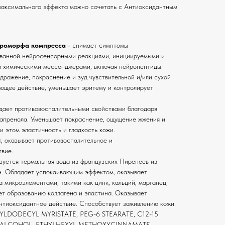
максимального эффекта можно сочетать с Антиоксидантным
ероморфа компресса
- снимает симптомы
званной нейросенсорными реакциями, инициируемыми и
 химическими мессенджерами, включая нейропептиды.
дражение, покраснение и зуд чувствительной и/или сухой
ющее действие, уменьшает эритему и контролирует
дает противовоспалительными свойствами благодаря
апренола. Уменьшает покраснение, ощущение жжения и
и этом эластичность и гладкость кожи.
т, оказывает противовоспалительное и
вие.
зуется термальная вода из французских Пиренеев из
н. Обладает успокаивающим эффектом, оказывает
 микроэлементами, такими как цинк, кальций, марганец,
ет образованию коллагена и эластина. Оказывает
нтиоксидантное действие. Способствует заживлению кожи.
YLDODECYL MYRISTATE, PEG-6 STEARATE, C12-15
L ALCOHOL, ETHYLHEXYL METHOXYCINNAMATE