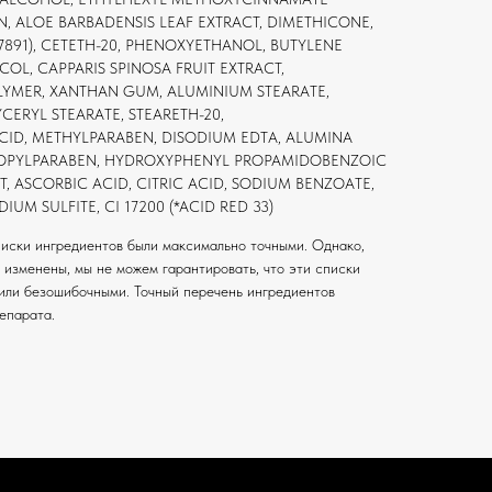
N, ALOE BARBADENSIS LEAF EXTRACT, DIMETHICONE,
77891), CETETH-20, PHENOXYETHANOL, BUTYLENE
OL, CAPPARIS SPINOSA FRUIT EXTRACT,
YMER, XANTHAN GUM, ALUMINIUM STEARATE,
CERYL STEARATE, STEARETH-20,
CID, METHYLPARABEN, DISODIUM EDTA, ALUMINA
PROPYLPARABEN, HYDROXYPHENYL PROPAMIDOBENZOIC
T, ASCORBIC ACID, CITRIC ACID, SODIUM BENZOATE,
UM SULFITE, CI 17200 (*ACID RED 33)
списки ингредиентов были максимально точными. Однако,
 изменены, мы не можем гарантировать, что эти списки
/или безошибочными. Точный перечень ингредиентов
епарата.