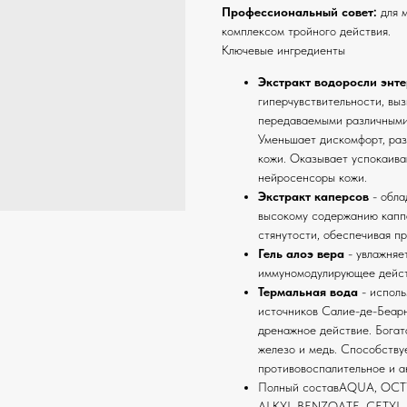
Профессиональный совет:
для 
комплексом тройного действия.
Ключевые ингредиенты
Экстракт водоросли энт
гиперчувствительности, вы
передаваемыми различными
Уменьшает дискомфорт, раз
кожи. Оказывает успокаива
нейросенсоры кожи.
Экстракт каперсов
- обла
высокому содержанию капп
стянутости, обеспечивая пр
Гель алоэ вера
- увлажняе
иммуномодулирующее дейст
Термальная вода
- исполь
источников Салие-де-Беар
дренажное действие. Богата
железо и медь. Способству
противовоспалительное и а
Полный составAQUA, OCT
ALKYL BENZOATE, CETY