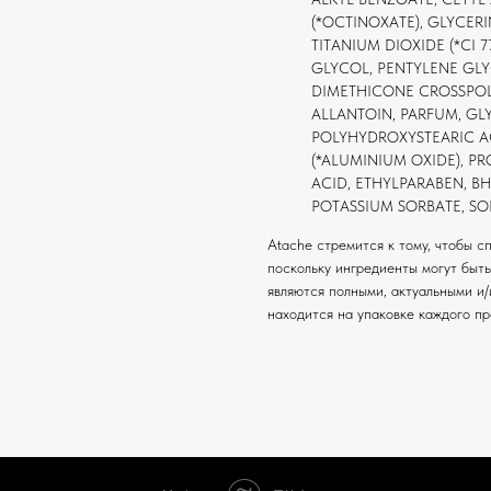
(*OCTINOXATE), GLYCERI
TITANIUM DIOXIDE (*CI 
GLYCOL, PENTYLENE GLYC
DIMETHICONE CROSSPOL
ALLANTOIN, PARFUM, GLY
POLYHYDROXYSTEARIC A
(*ALUMINIUM OXIDE), 
ACID, ETHYLPARABEN, BH
POTASSIUM SORBATE, SODI
Atache стремится к тому, чтобы 
поскольку ингредиенты могут быть
являются полными, актуальными и
находится на упаковке каждого пр