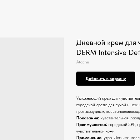
Дневной крем для 
DERM Intensive De
Atache
Добавить в корзину
Увлажняющий крем для чувствител
городской среде для сухой и неж
противозудным, восстанавливающ
Показания:
чувствительная, разд
Преимущества:
городской SPF, п
чувствительной кожи.
Применение:
утро. Легкими масс