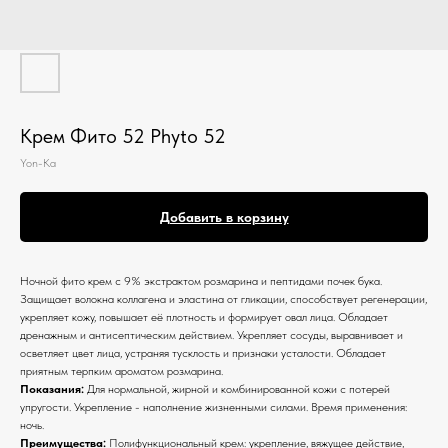
Крем Фито 52 Phyto 52
Yon-Ka
Добавить в корзину
Ночной фито крем с 9% экстрактом розмарина и пептидами почек бука.
Защищает волокна коллагена и эластина от гликации, способствует регенерации,
укрепляет кожу, повышает её плотность и формирует овал лица. Обладает
дренажным и антисептическим действием. Укрепляет сосуды, выравнивает и
осветляет цвет лица, устраняя тусклость и признаки усталости. Обладает
приятным терпким ароматом розмарина.
Показания:
Для нормальной, жирной и комбинированной кожи с потерей
упругости. Укрепление - наполнение жизненными силами. Время применения:
ночь.
Преимущества:
Полифункциональный крем: укрепление, вяжущее действие,