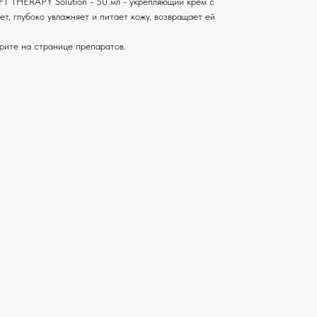
FT THERAPY Solution - 50 мл - укрепляющий крем с
т, глубоко увлажняет и питает кожу, возвращает ей
рите на странице препаратов.