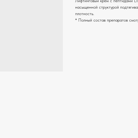
Лифтинговый крем с пептидами LI
насыщенной структурой подтягивае
плотность.
* Полный состав препаратов смот