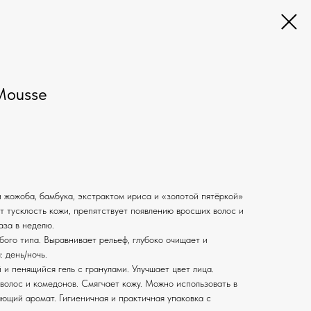
Mousse
 жожоба, бамбука, экстрактом ириса и «золотой пятёркой»
ет тусклость кожи, препятствует появлению вросших волос и
аза в неделю.
ого типа. Выравнивает рельеф, глубоко очищает и
 день/ночь.
 пенящийся гель с гранулами. Улучшает цвет лица.
волос и комедонов. Смягчает кожу. Можно использовать в
ющий аромат. Гигиеничная и практичная упаковка с