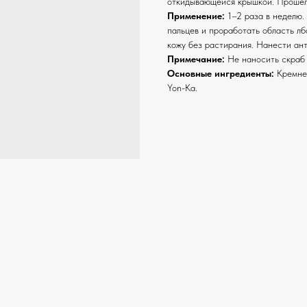
откидывающейся крышкой. Прошел
Применение:
1–2 раза в неделю.
пальцев и проработать область лб
кожу без растирания. Нанести ан
Примечание:
Не наносить скраб н
Основные ингредиенты:
Кремнез
Yon-Ka.