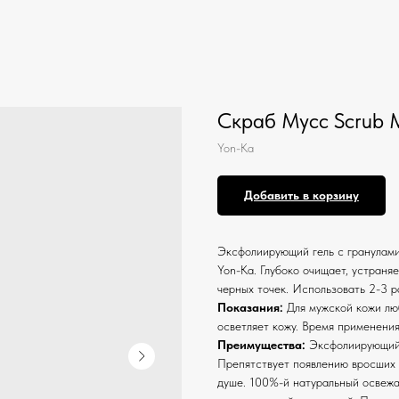
Скраб Мусс Scrub 
Yon-Ka
Добавить в корзину
Эксфолиирующий гель с гранулами
Yon-Ka. Глубоко очищает, устраня
черных точек. Использовать 2-3 р
Показания:
Для мужской кожи люб
осветляет кожу. Время применения:
Преимущества:
Эксфолиирующий и
Препятствует появлению вросших 
душе. 100%-й натуральный освежа