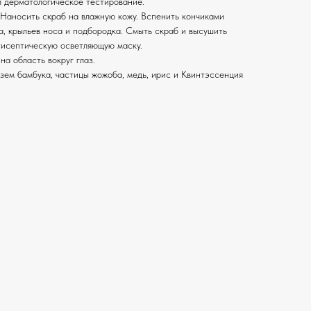
 дерматологическое тестирование.
 Наносить скраб на влажную кожу. Вспенить кончиками
а, крыльев носа и подбородка. Смыть скраб и высушить
тисептическую осветляющую маску.
а область вокруг глаз.
ем бамбука, частицы жожоба, медь, ирис и Квинтэссенция