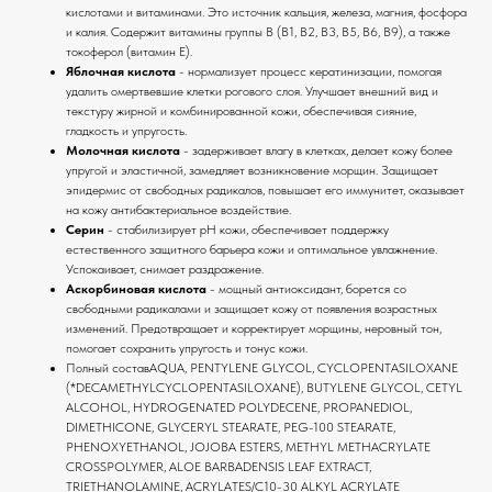
кислотами и витаминами. Это источник кальция, железа, магния, фосфора
и калия. Содержит витамины группы B (B1, B2, B3, B5, B6, B9), а также
токоферол (витамин Е).
Яблочная кислота
- нормализует процесс кератинизации, помогая
удалить омертвевшие клетки рогового слоя. Улучшает внешний вид и
текстуру жирной и комбинированной кожи, обеспечивая сияние,
гладкость и упругость.
Молочная кислота
- задерживает влагу в клетках, делает кожу более
упругой и эластичной, замедляет возникновение морщин. Защищает
эпидермис от свободных радикалов, повышает его иммунитет, оказывает
на кожу антибактериальное воздействие.
Серин
- стабилизирует pH кожи, обеспечивает поддержку
естественного защитного барьера кожи и оптимальное увлажнение.
Успокаивает, снимает раздражение.
Аскорбиновая кислота
- мощный антиоксидант, борется со
свободными радикалами и защищает кожу от появления возрастных
изменений. Предотвращает и корректирует морщины, неровный тон,
помогает сохранить упругость и тонус кожи.
Полный составAQUA, PENTYLENE GLYCOL, CYCLOPENTASILOXANE
(*DECAMETHYLCYCLOPENTASILOXANE), BUTYLENE GLYCOL, CETYL
ALCOHOL, HYDROGENATED POLYDECENE, PROPANEDIOL,
DIMETHICONE, GLYCERYL STEARATE, PEG-100 STEARATE,
PHENOXYETHANOL, JOJOBA ESTERS, METHYL METHACRYLATE
CROSSPOLYMER, ALOE BARBADENSIS LEAF EXTRACT,
TRIETHANOLAMINE, ACRYLATES/C10-30 ALKYL ACRYLATE