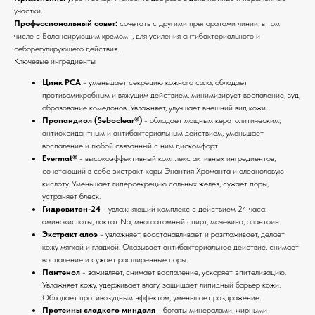
участки.
Профессиональный совет:
сочетать с другими препаратами линии, в том
числе с Балансирующим кремом I, для усиления антибактериального и
себорегулирующего действия.
Ключевые ингредиенты
Цинк РСА
- уменьшает секрецию кожного сала, обладает
противомикробным и вяжущим действием, минимизирует воспаление, зуд,
образование комедонов. Увлажняет, улучшает внешний вид кожи.
Пропандиол (Seboclear®)
- обладает мощным кератолитическим,
антиоксидантным и антибактериальным действием, уменьшает
воспаление и любой связанный с ним дискомфорт.
Evermat®
- высокоэффективный комплекс активных ингредиентов,
сочетающий в себе экстракт коры Энантия Хроманта и олеаноловую
кислоту. Уменьшает гиперсекрецию сальных желез, сужает поры,
устраняет блеск.
Гидровитон-24
- увлажняющий комплекс с действием 24 часа:
аминокислоты, лактат Na, многоатомный спирт, мочевина, алантоин.
Экстракт алоэ
- увлажняет, восстанавливает и разглаживает, делает
кожу мягкой и гладкой. Оказывает антибактериальное действие, снимает
воспаление и сужает расширенные поры.
Пантенол
- заживляет, снимает воспаление, ускоряет эпителизацию.
Увлажняет кожу, удерживает влагу, защищает липидный барьер кожи.
Обладает противозудным эффектом, уменьшает раздражение.
Протеины сладкого миндаля
- богаты минералами, жирными