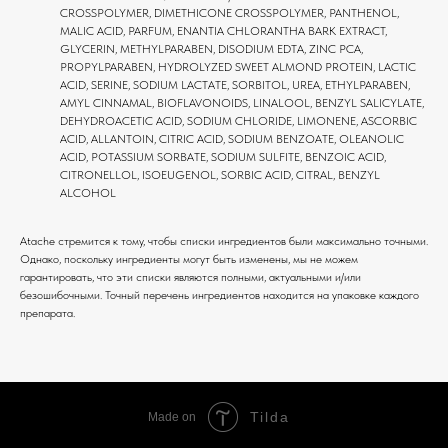
CROSSPOLYMER, DIMETHICONE CROSSPOLYMER, PANTHENOL,
MALIC ACID, PARFUM, ENANTIA CHLORANTHA BARK EXTRACT,
GLYCERIN, METHYLPARABEN, DISODIUM EDTA, ZINC PCA,
PROPYLPARABEN, HYDROLYZED SWEET ALMOND PROTEIN, LACTIC
ACID, SERINE, SODIUM LACTATE, SORBITOL, UREA, ETHYLPARABEN,
AMYL CINNAMAL, BIOFLAVONOIDS, LINALOOL, BENZYL SALICYLATE,
DEHYDROACETIC ACID, SODIUM CHLORIDE, LIMONENE, ASCORBIC
ACID, ALLANTOIN, CITRIC ACID, SODIUM BENZOATE, OLEANOLIC
ACID, POTASSIUM SORBATE, SODIUM SULFITE, BENZOIC ACID,
CITRONELLOL, ISOEUGENOL, SORBIC ACID, CITRAL, BENZYL
ALCOHOL
Atache стремится к тому, чтобы списки ингредиентов были максимально точными.
Однако, поскольку ингредиенты могут быть изменены, мы не можем
гарантировать, что эти списки являются полными, актуальными и/или
безошибочными. Точный перечень ингредиентов находится на упаковке каждого
препарата.
Tilda
Made on