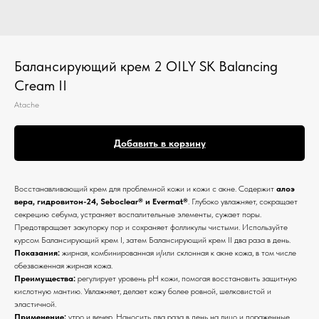
Балансирующий крем 2 OILY SK Balancing
Cream II
Atache
Добавить в корзину
Восстанавливающий крем для проблемной кожи и кожи с акне. Содержит
алоэ
вера, гидровитон-24, Seboclear® и Evermat®
. Глубоко увлажняет, сокращает
секрецию себума, устраняет воспалительные элементы, сужает поры.
Предотвращает закупорку пор и сохраняет фолликулы чистыми. Используйте
курсом Балансирующий крем I, затем Балансирующий крем II два раза в день.
Показания:
жирная, комбинированная и/или склонная к акне кожа, в том числе
обезвоженная жирная кожа.
Преимущества:
регулирует уровень pH кожи, помогая восстановить защитную
кислотную мантию. Увлажняет, делает кожу более ровной, шелковистой и
эластичной.
Применение:
утро и вечер. Наносить два раза в день на лицо и пораженные