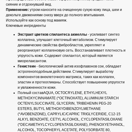
сияние и отдохнувший вид.
Применение:
утром наносите на очищенную сухую кожу лица, шеи и
декольте движениями снизу вверх до полного впитывания.
Используйте как основу под макияж.
Ключевые ингредиенты
Экстракт цветков спилантеса акмеллы
- усиливает синтез
коллагена, улучшает клеточный метаболизм. Стимулирует
динамические свойства фибробластов, укрепляет и
реорганизует коллагеновую сеть. Восстанавливает плотность и
упругость кожи. Содержит спилантол, который является
миорелаксантом.
Генистеин
- биологический актив изофлавонов сои, обладает
эстрогеноподобным действием. Стимулирует выработку
компонентов внеклеточного матрикса, таких как коллаген,
эластин и протеогликаны. Способствует повышению упругости
и увлажненности кожи.
Полный составAQUA, OCTOCRYLENE, ETHYLHEXYL
METHOXYCINNAMATE (*OCTINOXATE), ALUMINUM STARCH
OCTENYLSUCCINATE, GLYCERIN, TRIBEHENIN PEG-20
ESTERS, BUTYL METHOXYDIBENZOYLMETHANE
(*AVOBENZONE), CAPRYLIC/CAPRIC TRIGLYCERIDE, C12-15
ALKYL BENZOATE, CETYL ALCOHOL, CYCLOPENTASILOXANE
(*DECAMETHYLCYCLOPENTASILOXANE), PHENOXYETHANOL,
ALCOHOL, TOCOPHERYL ACETATE, POLYSORBATE 80,