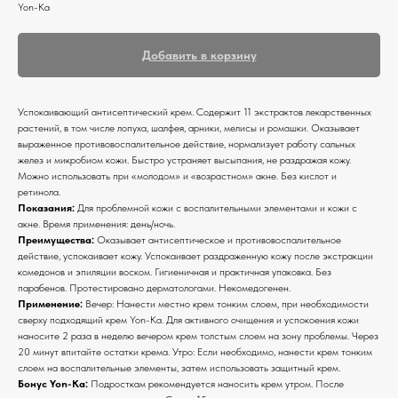
Yon-Ka
Добавить в корзину
Успокаивающий антисептический крем. Содержит 11 экстрактов лекарственных
растений, в том числе лопуха, шалфея, арники, мелисы и ромашки. Оказывает
выраженное противовоспалительное действие, нормализует работу сальных
желез и микробиом кожи. Быстро устраняет высыпания, не раздражая кожу.
Можно использовать при «молодом» и «возрастном» акне. Без кислот и
ретинола.
Показания:
Для проблемной кожи с воспалительными элементами и кожи с
акне. Время применения: день/ночь.
Преимущества:
Оказывает антисептическое и противовоспалительное
действие, успокаивает кожу. Успокаивает раздраженную кожу после экстракции
комедонов и эпиляции воском. Гигиеничная и практичная упаковка. Без
парабенов. Протестировано дерматологами. Некомедогенен.
Применение:
Вечер: Нанести местно крем тонким слоем, при необходимости
сверху подходящий крем Yon-Ka. Для активного очищения и успокоения кожи
наносите 2 раза в неделю вечером крем толстым слоем на зону проблемы. Через
20 минут впитайте остатки крема. Утро: Если необходимо, нанести крем тонким
слоем на воспалительные элементы, затем использовать защитный крем.
Бонус Yon-Ka:
Подросткам рекомендуется наносить крем утром. После