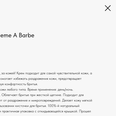
reme A Barbe
 за кожей! Крем подходит для самой чувствительной кожи, а
 Помогает избежать раздражения кожи, предотвращает
уя комфортность бритья.
ожи любого типа. Время применения: день/ночь.
 Облегчает бритье при жесткой щетине. Подходит для
ет от раздражения и микроповреждений. Делает кожу мягкой
льзовании кисточки для бритья. 100%-й натуральный
и практичная упаковка с откидывающейся крышкой. Прошел