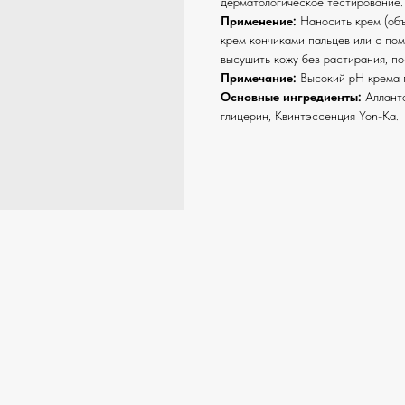
дерматологическое тестирование.
Применение:
Наносить крем (объ
крем кончиками пальцев или с пом
высушить кожу без растирания, п
Примечание:
Высокий рН крема п
Основные ингредиенты:
Алланто
глицерин, Квинтэссенция Yon-Ka.