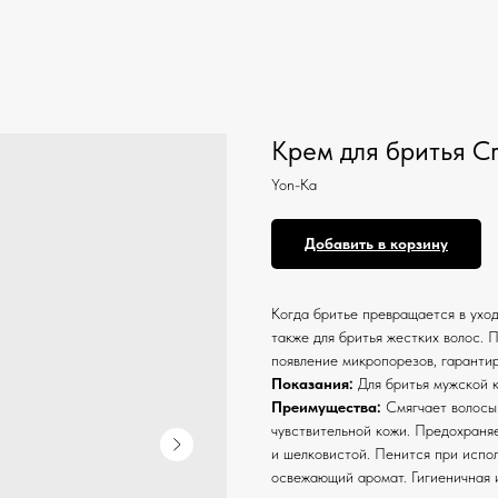
Крем для бритья C
Yon-Ka
Добавить в корзину
Когда бритье превращается в уход
также для бритья жестких волос.
появление микропорезов, гарантир
Показания:
Для бритья мужской к
Преимущества:
Смягчает волосы.
чувствительной кожи. Предохраня
и шелковистой. Пенится при испо
освежающий аромат. Гигиеничная 