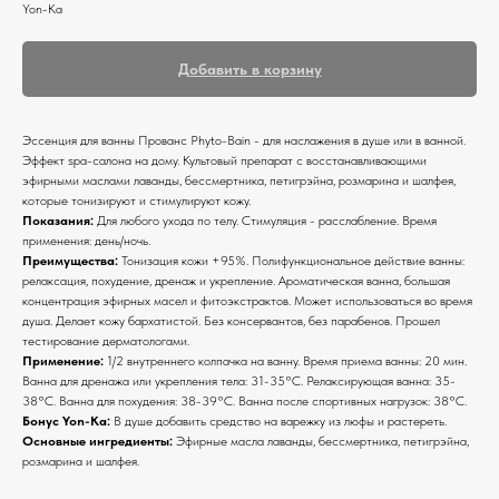
Yon-Ka
Добавить в корзину
Эссенция для ванны Прованс Phyto-Bain - для наслажения в душе или в ванной.
Эффект spa-салона на дому. Культовый препарат с восстанавливающими
эфирными маслами лаванды, бессмертника, петигрэйна, розмарина и шалфея,
которые тонизируют и стимулируют кожу.
Показания:
Для любого ухода по телу. Стимуляция - расслабление. Время
применения: день/ночь.
Преимущества:
Тонизация кожи +95%. Полифункциональное действие ванны:
релаксация, похудение, дренаж и укрепление. Ароматическая ванна, большая
концентрация эфирных масел и фитоэкстрактов. Может использоваться во время
душа. Делает кожу бархатистой. Без консервантов, без парабенов. Прошел
тестирование дерматологами.
Применение:
1/2 внутреннего колпачка на ванну. Время приема ванны: 20 мин.
Ванна для дренажа или укрепления тела: 31-35°С. Релаксирующая ванна: 35-
38°С. Ванна для похудения: 38-39°С. Ванна после спортивных нагрузок: 38°С.
Бонус Yon-Ka:
В душе добавить средство на варежку из люфы и растереть.
Основные ингредиенты:
Эфирные масла лаванды, бессмертника, петигрэйна,
розмарина и шалфея.