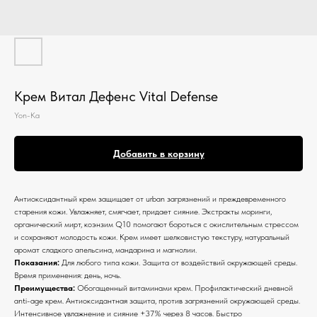
Крем Витал Дефенс Vital Defense
Yon-Ka
Добавить в корзину
Антиоксидантный крем защищает от urban загрязнений и преждевременного
старения кожи. Увлажняет, смягчает, придает сияние. Экстракты моринги,
органический мирт, коэнзим Q10 помогают бороться с окислительным стрессом
и сохраняют молодость кожи. Крем имеет шелковистую текстуру, натуральный
аромат сладкого апельсина, мандарина и магнолии.
Показания:
Для любого типа кожи. Защита от воздействий окружающей среды.
Время применения: день, ночь.
Преимущества:
Обогащенный витаминами крем. Профилактический дневной
anti-age крем. Антиоксидантная защита, против загрязнений окружающей среды.
Интенсивное увлажнение и сияние +37% через 8 часов. Быстро