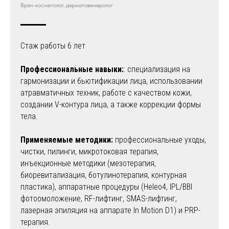
Врач-косметолог, дерматовенеролог
Стаж работы 6 лет
Профессиональные навыки:
: специализация на
гармонизации и бьютификации лица, использовании
атравматичных техник, работе с качеством кожи,
создании V-контура лица, а также коррекции формы
тела.
Применяемые методики:
⁠профессиональные уходы,
чистки, пилинги, микротоковая терапия,
инъекционные методики (мезотерапия,
биоревитализация, ботулинотерапия, контурная
пластика), аппаратные процедуры (Heleo4, IPL/BBI
фотоомоложение, RF-лифтинг, SMAS-лифтинг,
лазерная эпиляция на аппарате In Motion D1) и PRP-
терапия.