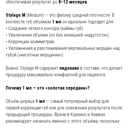
обеспечивая результат до
8–12 месяцев
.
Stylage M
(Medium) — это филлер средней плотности. В
контексте губ объёмом
1 мл
он идеально подходит для:
• Создания чёткого контура (каймы губ).
• Увеличения объёма (но без излишней «надутости»).
• Коррекции асимметрии.
• Увлажнения и разглаживания вертикальных морщин над
губой («кисетные морщинки»).
Важно: Stylage M содержит
лидокаин
в составе, что делает
процедуру максимально комфортной для пациента.
Почему 1 мл — это «золотая середина»?
Объём шприца
1 мл
— самый популярный выбор для
первой коррекции губ или для освежения результата после
предыдущей процедуры. Врачи в Куркино и Химках
рекомендуют начинать именно с этого объёма, поскольку: