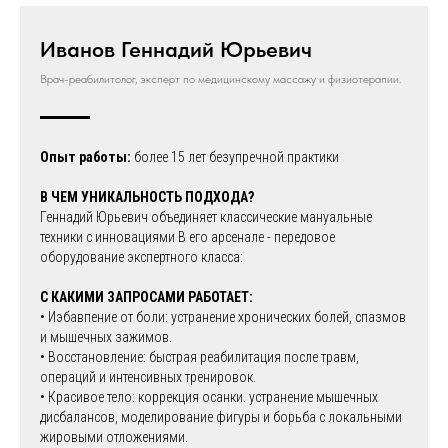
Иванов Геннадий Юрьевич
Врач-реабилитолог, эксперт по медицинскому массажу и физиотерапии.
Опыт работы:
более 15 лет безупречной практики
В ЧЕМ УНИКАЛЬНОСТЬ ПОДХОДА?
Геннадий Юрьевич объединяет классические мануальные
техники с инновациями В его арсенале - передовое
оборудование экспертного класса:
С КАКИМИ ЗАПРОСАМИ РАБОТАЕТ:
• Иэбавпение от боли: устранение хронических болей, спазмов
и мышечных зажимов.
• Восстановление: быстрая реабилитация после травм,
операций и интенсивных тренировок.
• Красивое тело: коррекция осанки. устранение мышечных
дисбалансов, моделирование фигуры и борьба с локальными
жировыми отложениями.