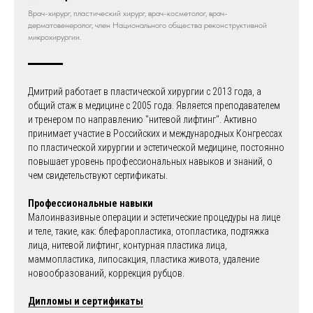
Врач-хирург, пластический хирург, врач-косметолог, врач-
дерматовенеролог, член Национального общества реконструктивной
микрохирургии.
Дмитрий работает в пластической хирургии c 2013 года, а
общий стаж в медицине с 2005 года. Является преподавателем
и тренером по направлению "нитевой лифтинг". Активно
принимает участие в Российских и международных Конгрессах
по пластической хирургии и эстетической медицине, постоянно
повышает уровень профессиональных навыков и знаний, о
чем свидетельствуют сертификаты.
Профессиональные навыки
Малоинвазивные операции и эстетические процедуры на лице
и теле, такие, как: блефаропластика, отопластика, подтяжка
лица, нитевой лифтинг, контурная пластика лица,
маммопластика, липосакция, пластика живота, удаление
новообразований, коррекция рубцов.
Дипломы и сертификаты