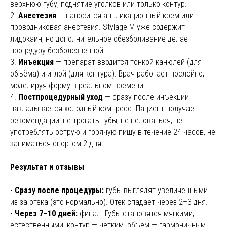
верхнюю губу, поднятие уголков или только контур.
2.
Анестезия
— наносится аппликационный крем или
проводниковая анестезия. Stylage M уже содержит
лидокаин, но дополнительное обезболивание делает
процедуру безболезненной.
3.
Инъекция
— препарат вводится тонкой канюлей (для
объёма) и иглой (для контура). Врач работает послойно,
моделируя форму в реальном времени.
4.
Постпроцедурный уход
— сразу после инъекции
накладывается холодный компресс. Пациент получает
рекомендации: не трогать губы, не целоваться, не
употреблять острую и горячую пищу в течение 24 часов, не
заниматься спортом 2 дня.
Результат и отзывы
•
Сразу после процедуры:
губы выглядят увеличенными
из-за отёка (это нормально). Отёк спадает через 2–3 дня.
•
Через 7–10 дней:
финал. Губы становятся мягкими,
естественными, контур — чётким, объём — гармоничным.