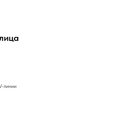
 лица
 V-линии